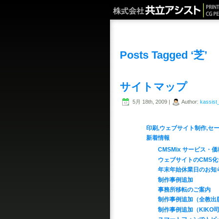
Posts Tagged ‘芝’
サイトマップ
5月 18th, 2009 |
Author:
kassist
印刷,ウェブサイト制作,
新着情報
CMSMix サービス・
ウェブサイトのCMS
年末年始休業日のお知
制作事例追加
事務所移転のご案内
制作事例追加（全教出
制作事例追加（KIKO