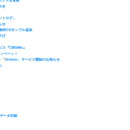
ックスを更新
やき
ソトログ」
らせ
)：制作CGサンプル追加
下げ
ス『CMSMix』
ャンペーン！
「Groovy」 サービス開始のお知らせ
た
ce データ印刷