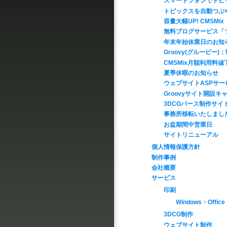
スマートフォンでトピ
トピックスを自動つぶ
容量大幅UP! CMSMix
無料ブログサービス「
年末年始休業日のお知
Groovy(グルービー
CMSMix月額利用料値
夏季休暇のお知らせ
ウェブサイトASPサービ
Groovyサイト開設キ
3DCGパース制作サイト
事務所移転いたしまし
お盆期間中営業日
サイトリニューアル
個人情報保護方針
制作事例
会社概要
サービス
印刷
Windows・Offi
3DCG制作
ウェブサイト制作