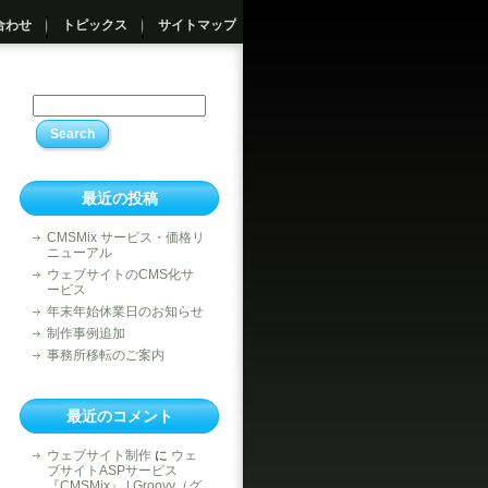
合わせ
トピックス
サイトマップ
最近の投稿
CMSMix サービス・価格リ
ニューアル
ウェブサイトのCMS化サ
ービス
年末年始休業日のお知らせ
制作事例追加
事務所移転のご案内
最近のコメント
ウェブサイト制作
に
ウェ
ブサイトASPサービス
『CMSMix』 | Groovy（グ