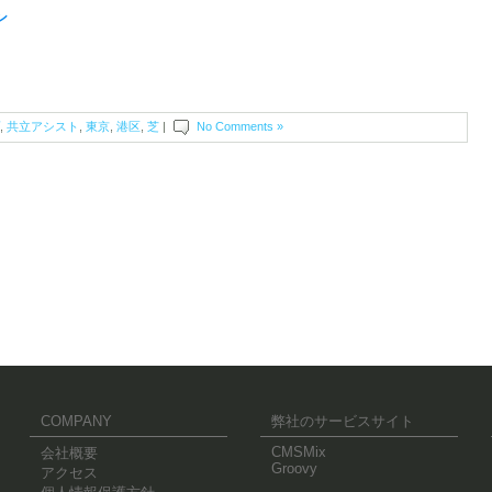
ン
,
共立アシスト
,
東京
,
港区
,
芝
|
No Comments »
COMPANY
弊社のサービスサイト
CMSMix
会社概要
Groovy
アクセス