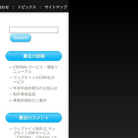
合わせ
トピックス
サイトマップ
最近の投稿
CMSMix サービス・価格リ
ニューアル
ウェブサイトのCMS化サ
ービス
年末年始休業日のお知らせ
制作事例追加
事務所移転のご案内
最近のコメント
ウェブサイト制作
に
ウェ
ブサイトASPサービス
『CMSMix』 | Groovy（グ