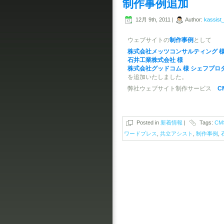
制作事例追加
12月 9th, 2011 |
Author:
kassist
ウェブサイトの
制作事例
として
株式会社メッツコンサルティング 
石井工業株式会社 様
株式会社グッドコム 様 シェフプロ
を追加いたしました。
弊社ウェブサイト制作サービス
C
Posted in
新着情報
|
Tags:
CM
ワードプレス
,
共立アシスト
,
制作事例
,