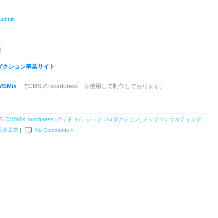
_admin
様
ダクション事業サイト
MSMix
でCMS の wordpress を使用して制作しております。
S
,
CMSMix
,
wordpress
,
グッドコム
,
シェフプロダクション
,
メッツコンサルティング
,
石井工業
|
No Comments »