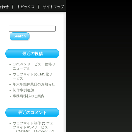
合わせ
トピックス
サイトマップ
最近の投稿
CMSMix サービス・価格リ
ニューアル
ウェブサイトのCMS化サ
ービス
年末年始休業日のお知らせ
制作事例追加
事務所移転のご案内
最近のコメント
ウェブサイト制作
に
ウェ
ブサイトASPサービス
『CMSMix』 | Groovy（グ